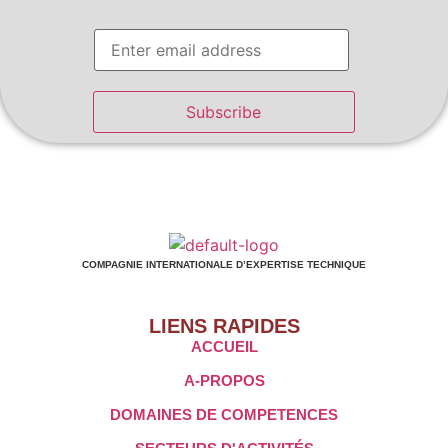
E
m
a
i
l
Subscribe
COMPAGNIE INTERNATIONALE D’EXPERTISE TECHNIQUE
LIENS RAPIDES
ACCUEIL
A-PROPOS
DOMAINES DE COMPETENCES